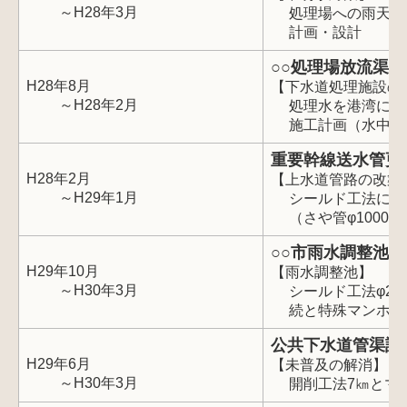
～H28年3月
処理場への雨天時
計画・設計
○○処理場放流渠
H28年8月
【下水道処理施設の
～H28年2月
処理水を港湾に放
施工計画（水中施
重要幹線送水管更
H28年2月
【上水道管路の改築
～H29年1月
シールド工法によ
（さや管φ1000㎜
○○市雨水調整池
H29年10月
【雨水調整池】
～H30年3月
シールド工法φ260
続と特殊マンホー
公共下水道管渠詳
H29年6月
【未普及の解消】
～H30年3月
開削工法7㎞とマン