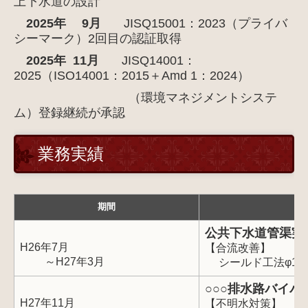
上下水道の設計
2025
年 9月
JISQ15001：2023（プライバ
シーマーク）2回目の認証取得
2025年 11月
JIS
Q
14001：
2025（ISO14001：2015＋Amd 1：2024）
（
環境マネジメントシステ
ム）登録継続が承認
業務実績
期間
公共下水道管渠実
H26年7月
【合流改善】
～H27年3月
シールド工法φ1
8
○
○
○排水路バイパ
H27年11月
【不明水対策】