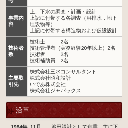
号
アクセス
上、下水の調査・計画・設計
お問合せ
事業内
上記に付帯する各調査（用排水，地下
容
埋設物等）
上記に付帯する構造物および仮設設計
技術士 2名
技術者
技術管理者（実務経験20年以上）2名
数
技術者 2名
技術補助員 2名
株式会社三水コンサルタント
主要取
株式会社昭和設計
引先
いであ株式会社
株式会社ジャパックス
沿革
1984
年 11月
池田設計として創業、
主に下