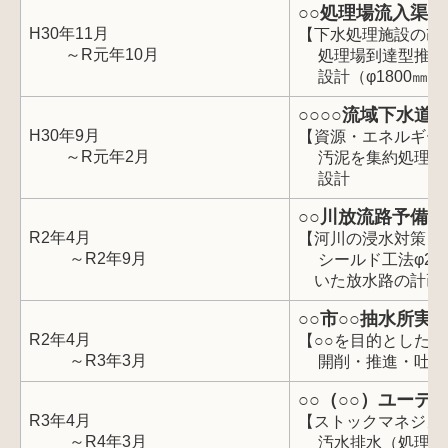
○○処理場流入渠
H30年11月
【下水処理施設の改
～R元年10月
処理場到達型推進
設計（φ1800㎜
○○
○
○
流域下水道送
H30年9月
【資源・エネルギー
～R元年2月
汚泥を集約処理する
設計
○○川放流路予備
R2年4月
【河川の浸水対策】
～R2年9月
シールド工法φ280
いた放水路の計画
○○市○○抽水所実
R2年4月
【○○を目的とした
～R3年3月
開削・推進・吐口
○○（○○）ユーテ
R3年4月
【ストックマネジメ
～R4年3月
汚水排水（処理場含む